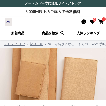
ノートカバー
専門通販サイト
ノトレア
5,000
円以上のご購入で送料無料
0
0
新着商品
商品を検索
人気ランキング
ノトレア TOP
›
記事一覧
›
毎日が特別になる！革カバー a5で手