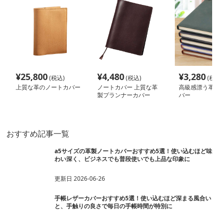
¥
25,800
¥
4,480
¥
3,280
(税込)
(税込)
(税込
上質な革のノートカバー
ノートカバー 上質な革
高級感漂う革製
製プランナーカバー
バー
おすすめ記事一覧
a5サイズの革製ノートカバーおすすめ5選！使い込むほど味
わい深く、ビジネスでも普段使いでも上品な印象に
更新日
2026-06-26
手帳レザーカバーおすすめ5選！使い込むほど深まる風合い
と、手触りの良さで毎日の手帳時間が特別に