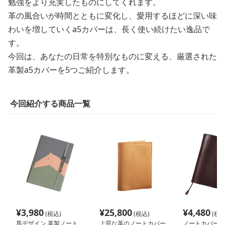
勉強をより充実したものにしてくれます。
革の風合いが時間とともに変化し、愛用するほどに深い味
わいを増していくa5カバーは、長く使い続けたい逸品で
す。
今回は、あなたの日常を特別なものに変える、厳選された
革製a5カバーを5つご紹介します。
今回紹介する商品一覧
¥
3,980
¥
25,800
¥
4,480
(税込)
(税込)
(税込
馬デザイン 革製ノート
上質な革のノートカバー
ノートカバー 