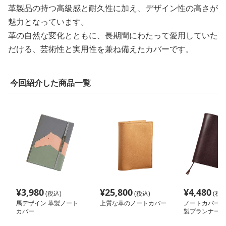
革製品の持つ高級感と耐久性に加え、デザイン性の高さが
魅力となっています。
革の自然な変化とともに、長期間にわたって愛用していた
だける、芸術性と実用性を兼ね備えたカバーです。
今回紹介した商品一覧
¥
3,980
¥
25,800
¥
4,480
(税込)
(税込)
(税込
馬デザイン 革製ノート
上質な革のノートカバー
ノートカバー 
カバー
製プランナーカ