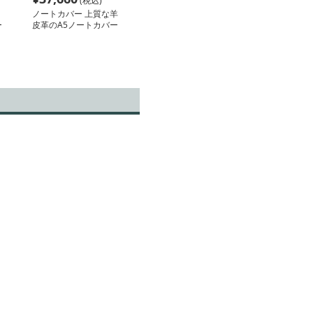
(税込)
ノートカバー 上質な羊
ー
皮革のA5ノートカバー