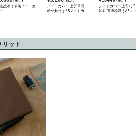
(税込)
(税込)
(税込)
級感漂う革製ノートカ
ノートカバー 上質革調
ノートカバー 上質な手
ー
締め具付きA5ノートカ
触り 高級感漂うA5ノ
バー
トカバー
メリット