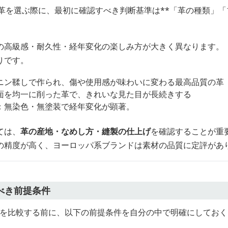
ド革を選ぶ際に、最初に確認すべき判断基準は**「革の種類」
の高級感・耐久性・経年変化の楽しみ方が大きく異なります。
りです。
ニン鞣しで作られ、傷や使用感が味わいに変わる最高品質の革
面を均一に削った革で、きれいな見た目が長続きする
：無染色・無塗装で経年変化が顕著。
ては、
革の産地・なめし方・縫製の仕上げ
を確認することが重
の精度が高く、ヨーロッパ系ブランドは素材の品質に定評があ
べき前提条件
ド革を比較する前に、以下の前提条件を自分の中で明確にしてお