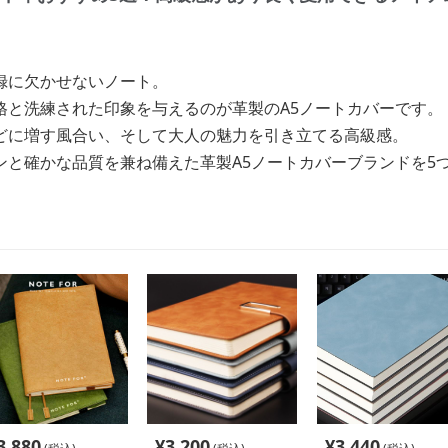
録に欠かせないノート。
格と洗練された印象を与えるのが革製のA5ノートカバーです。
どに増す風合い、そして大人の魅力を引き立てる高級感。
ンと確かな品質を兼ね備えた革製A5ノートカバーブランドを5
3,880
¥
3,200
¥
3,440