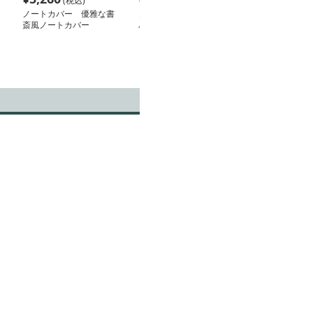
(税込)
(税込)
(税込
ノートカバー 優雅な書
ノートカバー ノートカ
ノートカバー 
斎風ノートカバー
バー 上質感たっぷり 手
上品な透明ノー
帳カバー