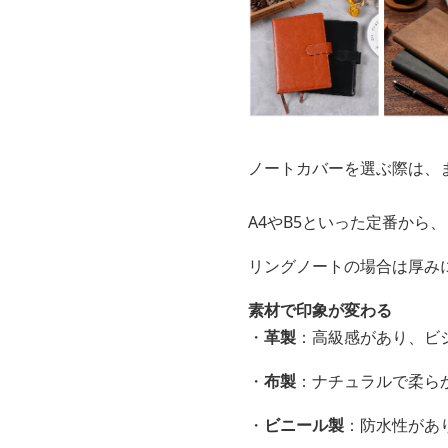
ノートカバーを選ぶ際は、
A4やB5といった定番から
リングノートの場合は厚み
素材で印象が変わる
・
革製
：高級感があり、ビ
・
布製
：ナチュラルで柔ら
・
ビニール製
：防水性があ