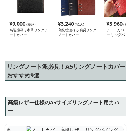
¥
9,000
¥
3,240
¥
3,960
(税込)
(税込)
(税込
高級感漂う本革リングノ
高級感溢れる革調リング
ノートカバー 
ートカバー
ノートカバー
ー リングバイ
帳
リングノート派必見！A5リングノートカバー
おすすめ9選
高級レザー仕様のa5サイズリングノート用カバ
ー