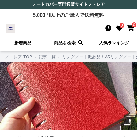
ノートカバー
専門通販サイト
ノトレア
5,000
円以上のご購入で送料無料
0
0
新着商品
商品を検索
人気ランキング
ノトレア TOP
›
記事一覧
›
リングノート派必見！A5リングノート