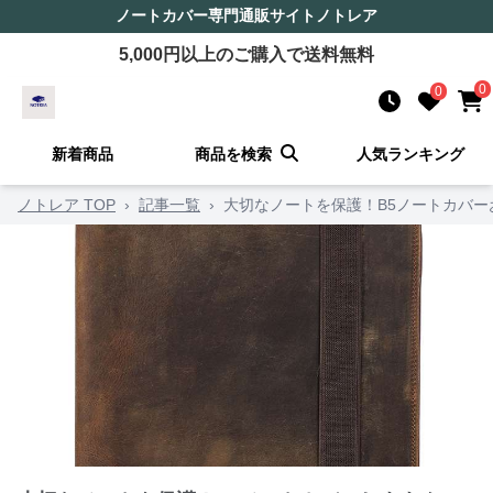
ノートカバー
専門通販サイト
ノトレア
5,000
円以上のご購入で送料無料
0
0
新着商品
商品を検索
人気ランキング
ノトレア TOP
›
記事一覧
›
大切なノートを保護！B5ノートカバー