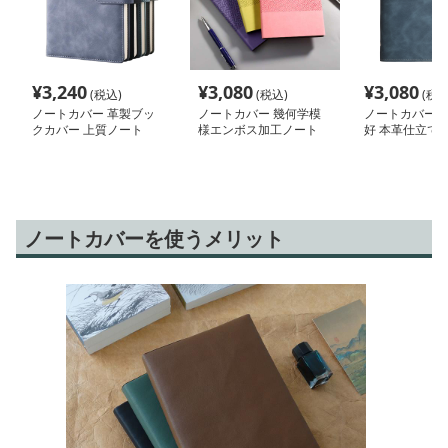
¥
3,240
¥
3,080
¥
3,080
(税込)
(税込)
(税込
ノートカバー 革製ブッ
ノートカバー 幾何学模
ノートカバー 
クカバー 上質ノート
様エンボス加工ノート
好 本革仕立て 
バー
ノートカバーを使うメリット