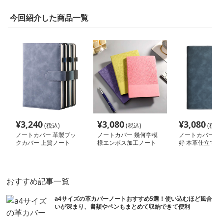
今回紹介した商品一覧
¥
3,240
¥
3,080
¥
3,080
(税込)
(税込)
(税込
ノートカバー 革製ブッ
ノートカバー 幾何学模
ノートカバー 
クカバー 上質ノート
様エンボス加工ノート
好 本革仕立て 
バー
おすすめ記事一覧
a4サイズの革カバーノートおすすめ5選！使い込むほど風合
いが深まり、書類やペンもまとめて収納できて便利