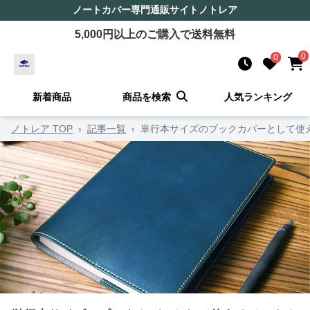
ノートカバー
専門通販サイト
ノトレア
5,000
円以上のご購入で送料無料
0
0
新着商品
商品を検索
人気ランキング
ノトレア TOP
›
記事一覧
›
単行本サイズのブックカバーとして使