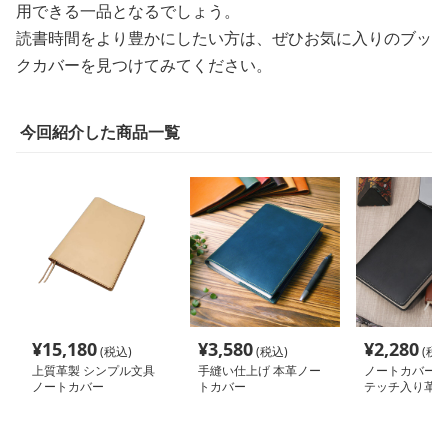
用できる一品となるでしょう。
読書時間をより豊かにしたい方は、ぜひお気に入りのブッ
クカバーを見つけてみてください。
今回紹介した商品一覧
¥
15,180
¥
3,580
¥
2,280
(税込)
(税込)
(税込
上質革製 シンプル文具
手縫い仕上げ 本革ノー
ノートカバー 
ノートカバー
トカバー
テッチ入り革製
ー