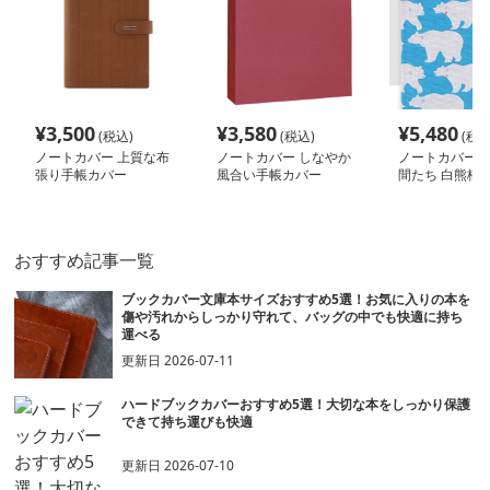
¥
3,500
¥
3,580
¥
5,480
(税込)
(税込)
(税込
ノートカバー 上質な布
ノートカバー しなやか
ノートカバー 
張り手帳カバー
風合い手帳カバー
間たち 白熊柄
トカバー
おすすめ記事一覧
ブックカバー文庫本サイズおすすめ5選！お気に入りの本を
傷や汚れからしっかり守れて、バッグの中でも快適に持ち
運べる
更新日
2026-07-11
ハードブックカバーおすすめ5選！大切な本をしっかり保護
できて持ち運びも快適
更新日
2026-07-10