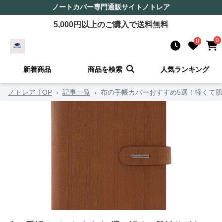
ノートカバー
専門通販サイト
ノトレア
5,000
円以上のご購入で送料無料
0
0
新着商品
商品を検索
人気ランキング
ノトレア TOP
›
記事一覧
›
布の手帳カバーおすすめ5選！軽くて