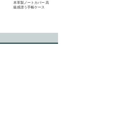
本革製ノートカバー 高
級感漂う手帳ケース