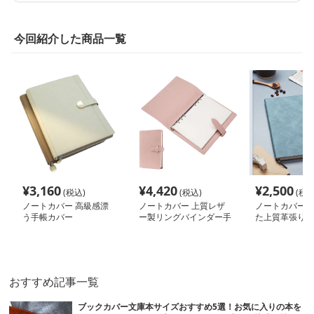
今回紹介した商品一覧
¥
3,160
¥
4,420
¥
2,500
(税込)
(税込)
(税込
ノートカバー 高級感漂
ノートカバー 上質レザ
ノートカバー 
う手帳カバー
ー製リングバインダー手
た上質革張りノ
帳
おすすめ記事一覧
ブックカバー文庫本サイズおすすめ5選！お気に入りの本を