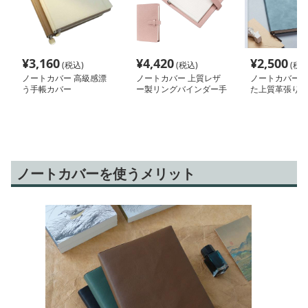
¥
3,160
¥
4,420
¥
2,500
(税込)
(税込)
(税込
ノートカバー 高級感漂
ノートカバー 上質レザ
ノートカバー 
う手帳カバー
ー製リングバインダー手
た上質革張りノ
帳
ノートカバーを使うメリット