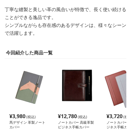
丁寧な縫製と美しい革の風合いが特徴で、長く使い続ける
ことができる逸品です。
シンプルながらも存在感のあるデザインは、様々なシーン
で活躍します。
今回紹介した商品一覧
¥
3,980
¥
12,780
¥
3,720
(税込)
(税込)
(税込
馬デザイン 革製ノート
ノートカバー 高級革製
ノートカバー 
カバー
ビジネス手帳カバー
ジネス手帳カバ