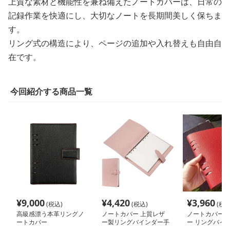
上質な素材と機能性を兼ね備えたノートカバーは、日常の
記録作業を快適にし、大切なノートを長期間美しく保ちま
す。
リング式の構造により、ページの追加や入れ替えも自由自
在です。
今回紹介する商品一覧
¥
9,000
¥
4,420
¥
3,960
(税込)
(税込)
(税込
高級感漂う本革リングノ
ノートカバー 上質レザ
ノートカバー 
ートカバー
ー製リングバインダー手
ー リングバイ