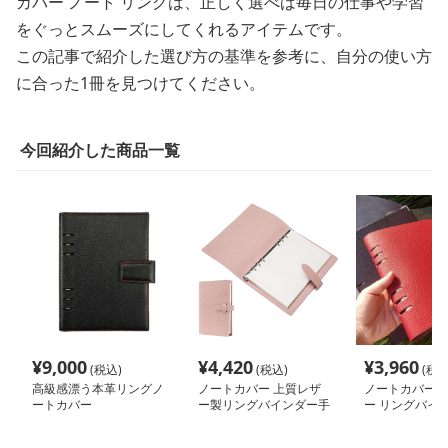
カバー ノート リングは、正しく選べば毎日の仕事や学習
をぐっとスムーズにしてくれるアイテムです。
この記事で紹介した選び方の基準を参考に、自分の使い方
に合った1冊を見つけてください。
今回紹介した商品一覧
¥
9,000
¥
4,420
¥
3,960
(税込)
(税込)
(税込
高級感漂う本革リングノ
ノートカバー 上質レザ
ノートカバー 
ートカバー
ー製リングバインダー手
ー リングバイ
帳
帳