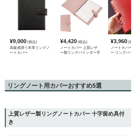
¥
9,000
¥
4,420
¥
3,960
(税込)
(税込)
(税込
高級感漂う本革リングノ
ノートカバー 上質レザ
ノートカバー 
ートカバー
ー製リングバインダー手
ー リングバイ
帳
帳
リングノート用カバーおすすめ5選
上質レザー製リングノートカバー 十字留め具付
き