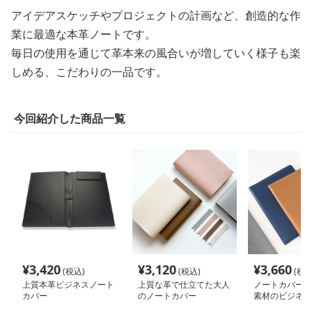
アイデアスケッチやプロジェクトの計画など、創造的な作
業に最適な本革ノートです。
毎日の使用を通じて革本来の風合いが増していく様子も楽
しめる、こだわりの一品です。
今回紹介した商品一覧
¥
3,420
¥
3,120
¥
3,660
(税込)
(税込)
(税込
上質本革ビジネスノート
上質な革で仕立てた大人
ノートカバー 
カバー
のノートカバー
素材のビジネス
ー