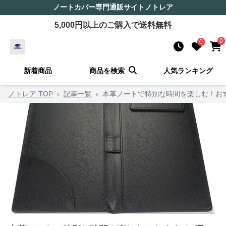
ノートカバー
専門通販サイト
ノトレア
5,000
円以上のご購入で送料無料
0
0
新着商品
商品を検索
人気ランキング
ノトレア TOP
›
記事一覧
›
本革ノートで特別な時間を楽しむ！お