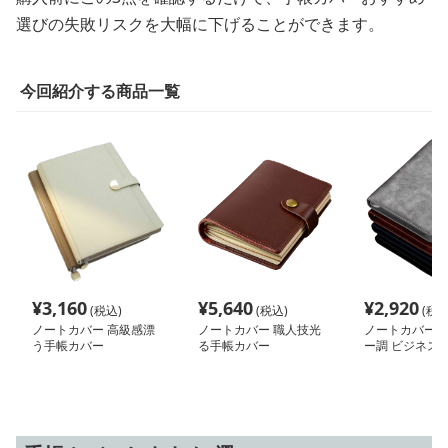
選びの失敗リスクを大幅に下げることができます。
今回紹介する商品一覧
¥
3,160
¥
5,640
¥
2,920
(税込)
(税込)
(税込
ノートカバー 高級感漂
ノートカバー 職人技光
ノートカバー 
う手帳カバー
る手帳カバー
ー調 ビジネス
ー