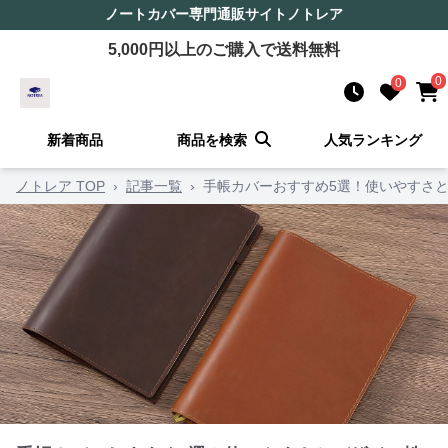
ノートカバー
専門通販サイト
ノトレア
5,000
円以上のご購入で送料無料
0
0
新着商品
商品を検索
人気ランキング
ノトレア TOP
›
記事一覧
›
手帳カバーおすすめ5選！使いやすさ