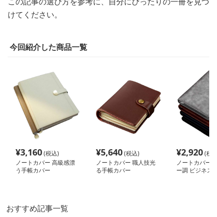
この記事の選び方を参考に、自分にぴったりの一冊を見つ
けてください。
今回紹介した商品一覧
¥
3,160
¥
5,640
¥
2,920
(税込)
(税込)
(税込
ノートカバー 高級感漂
ノートカバー 職人技光
ノートカバー 
う手帳カバー
る手帳カバー
ー調 ビジネス
ー
おすすめ記事一覧