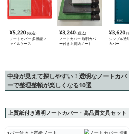
¥
5,220
¥
3,240
¥
3,620
(税込)
(税込)
(税込
ノートカバー 多機能フ
ノートカバー 透明カバ
シンプル透明文
ァイルケース
ー付き上質紙ノート
カバー
中身が見えて探しやすい！透明なノートカバ
ーで整理整頓が楽しくなる10選
上質紙付き透明ノートカバー・高品質文具セット