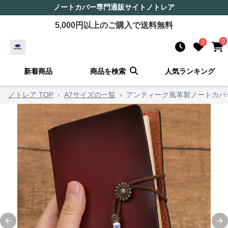
ノートカバー
専門通販サイト
ノトレア
5,000
円以上のご購入で送料無料
0
0
新着商品
商品を検索
人気ランキング
ノトレア TOP
›
A7サイズの一覧
›
アンティーク風革製ノートカバ
Previous slide
Ne