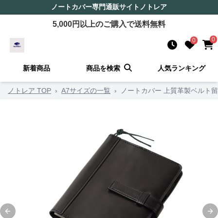
ノートカバー
専門通販サイト
ノトレア
5,000
円以上のご購入で送料無料
0
0
新着商品
商品を検索
人気ランキング
ノトレア TOP
›
A7サイズの一覧
›
ノートカバー 上質革製ベルト
Previous slide
Ne