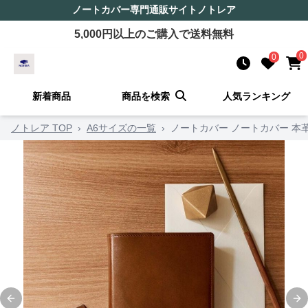
ノートカバー
専門通販サイト
ノトレア
5,000
円以上のご購入で送料無料
0
0
新着商品
商品を検索
人気ランキング
ノトレア TOP
›
A6サイズの一覧
›
ノートカバー ノートカバー 本
Previous slide
Ne