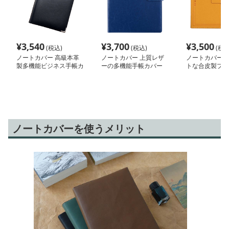
¥
3,540
¥
3,700
¥
3,500
(税込)
(税込)
(税込
ノートカバー 高級本革
ノートカバー 上質レザ
ノートカバー 
製多機能ビジネス手帳カ
ーの多機能手帳カバー
トな合皮製プラ
バー
ノートカバーを使うメリット