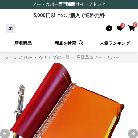
ノートカバー
専門通販サイト
ノトレア
5,000
円以上のご購入で送料無料
0
0
新着商品
商品を検索
人気ランキング
ノトレア TOP
›
A4サイズの一覧
›
高級革製ノートカバー
Previous slide
Ne