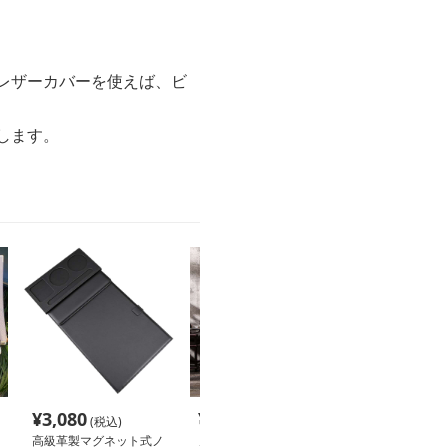
レザーカバーを使えば、ビ
します。
¥
3,080
¥
16,400
¥
3,200
(税込)
(税込)
(税込
高級革製マグネット式ノ
ノートカバー 高級レザ
ノートカバー 