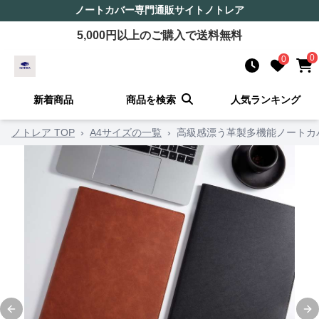
ノートカバー
専門通販サイト
ノトレア
5,000
円以上のご購入で送料無料
0
0
新着商品
商品を検索
人気ランキング
ノトレア TOP
›
A4サイズの一覧
›
高級感漂う革製多機能ノートカ
Previous slide
Ne