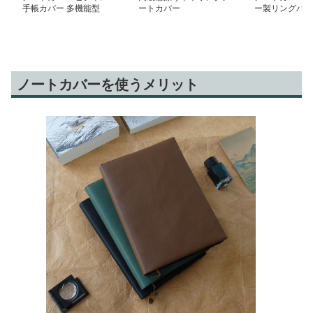
手帳カバー 多機能型
ートカバー
ー製リングバイ
帳
ノートカバーを使うメリット