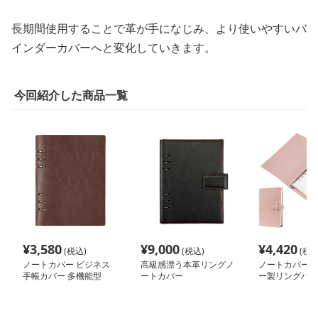
長期間使用することで革が手になじみ、より使いやすいバ
インダーカバーへと変化していきます。
今回紹介した商品一覧
¥
3,580
¥
9,000
¥
4,420
(税込)
(税込)
(税込
ノートカバー ビジネス
高級感漂う本革リングノ
ノートカバー 
手帳カバー 多機能型
ートカバー
ー製リングバイ
帳