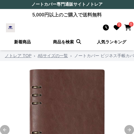
ノートカバー
専門通販サイト
ノトレア
5,000
円以上のご購入で送料無料
0
0
新着商品
商品を検索
人気ランキング
ノトレア TOP
›
A5サイズの一覧
›
ノートカバー ビジネス手帳カバ
Previous slide
Ne