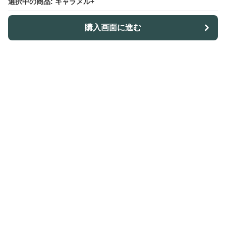
選択中の商品: キャラメル+
購入画面に進む
ノトレア
について
会社概要
利用規約