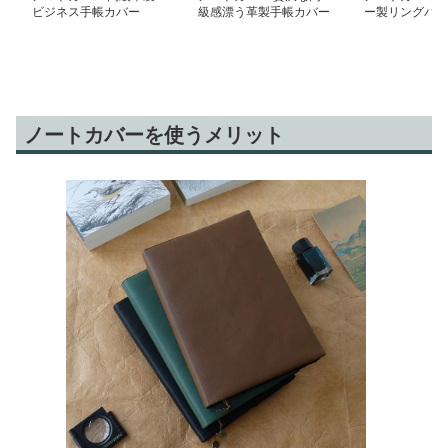
ビジネス手帳カバー
級感漂う革製手帳カバー
ー製リングバイ
帳
ノートカバーを使うメリット