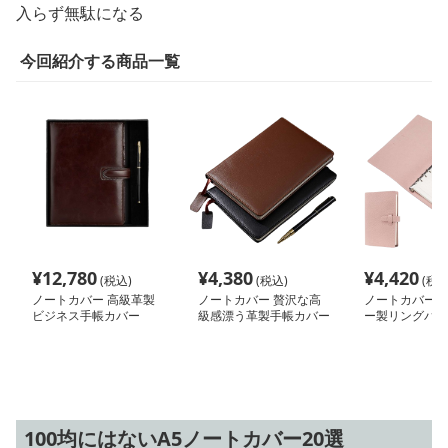
入らず無駄になる
今回紹介する商品一覧
¥
12,780
¥
4,380
¥
4,420
(税込)
(税込)
(税込
ノートカバー 高級革製
ノートカバー 贅沢な高
ノートカバー 
ビジネス手帳カバー
級感漂う革製手帳カバー
ー製リングバイ
帳
100均にはないA5ノートカバー20選