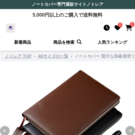
ノートカバー
専門通販サイト
ノトレア
5,000
円以上のご購入で送料無料
0
0
新着商品
商品を検索
人気ランキング
ノトレア TOP
›
A5サイズの一覧
›
ノートカバー 贅沢な高級感漂
Previous slide
Ne