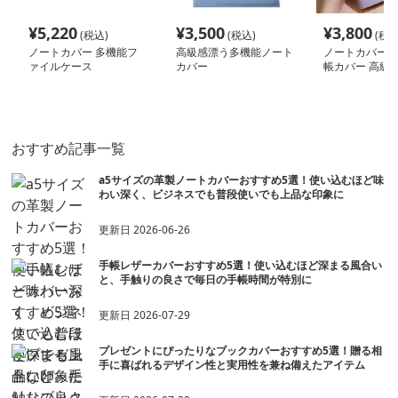
¥
5,220
¥
3,500
¥
3,800
(税込)
(税込)
(税込
ノートカバー 多機能フ
高級感漂う多機能ノート
ノートカバー 
ァイルケース
カバー
帳カバー 高級
機能タイプ
おすすめ記事一覧
a5サイズの革製ノートカバーおすすめ5選！使い込むほど味
わい深く、ビジネスでも普段使いでも上品な印象に
更新日
2026-06-26
手帳レザーカバーおすすめ5選！使い込むほど深まる風合い
と、手触りの良さで毎日の手帳時間が特別に
更新日
2026-07-29
プレゼントにぴったりなブックカバーおすすめ5選！贈る相
手に喜ばれるデザイン性と実用性を兼ね備えたアイテム