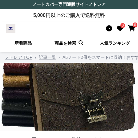
ノートカバー
専門通販サイト
ノトレア
5,000
円以上のご購入で送料無料
0
0
新着商品
商品を検索
人気ランキング
ノトレア TOP
›
記事一覧
›
A5ノート2冊をスマートに収納！おす