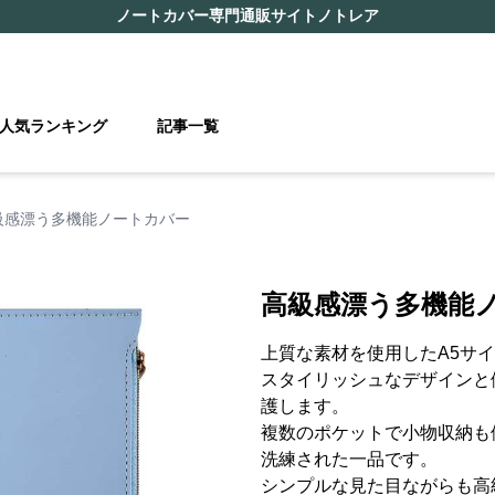
ノートカバー
専門通販サイト
ノトレア
人気ランキング
記事一覧
級感漂う多機能ノートカバー
高級感漂う多機能
上質な素材を使用したA5サ
スタイリッシュなデザインと
護します。
複数のポケットで小物収納も
洗練された一品です。
シンプルな見た目ながらも高