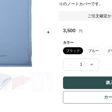
りのノートカバーです。
ご注文確定か
3,500
円
Next slide
カラー
ブラック
ブルー
グ
1
購
カー