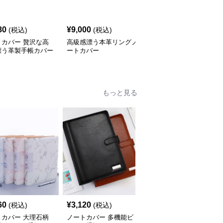
80
¥
9,000
¥
4,420
(税込)
(税込)
(税込)
トカバー 贅沢な高
高級感漂う本革リングノ
ノートカバー 上質レザ
漂う革製手帳カバー
ートカバー
ー製リングバインダー手
帳
もっと見る
人
60
¥
3,120
¥
3,500
(税込)
(税込)
(税込)
トカバー 大理石柄
ノートカバー 多機能ビ
ノートカバー 高級感あ