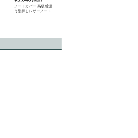
(税込)
ノートカバー 高級感漂
う型押しレザーノート