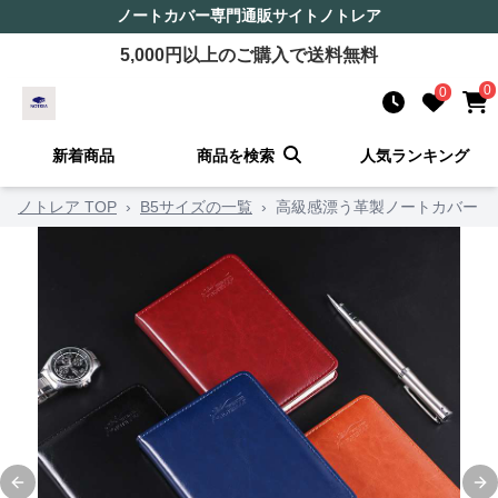
ノートカバー
専門通販サイト
ノトレア
5,000
円以上のご購入で送料無料
0
0
新着商品
商品を検索
人気ランキング
ノトレア TOP
›
B5サイズの一覧
›
高級感漂う革製ノートカバー
Previous slide
Ne