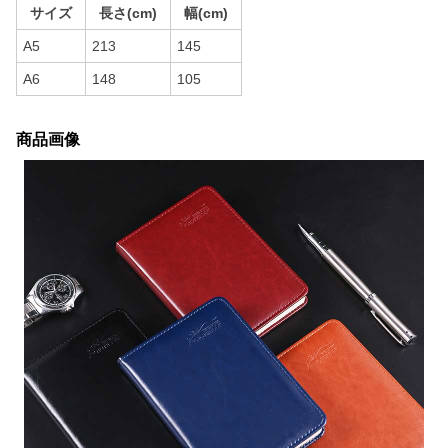
サイズ
長さ(cm)
幅(cm)
A5
213
145
A6
148
105
商品画像