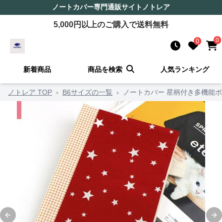
ノートカバー
専門通販サイト
ノトレア
5,000
円以上のご購入で送料無料
0
0
新着商品
商品を検索
人気ランキング
ノトレア TOP
›
B6サイズの一覧
›
ノートカバー 星柄付き多機能
Previous slide
Ne