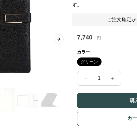
す。
ご注文確定か
7,740
円
Next slide
カラー
グリーン
1
購
カー