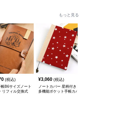
もっと見る
70
¥
3,060
¥
3,460
(税込)
(税込)
(税込)
手帳B6サイズノート
ノートカバー 星柄付き
ノートカバー 本革しお
ー リフィル交換式
多機能ポケット手帳カバ
り付きノートカバー
ザー仕様
ー