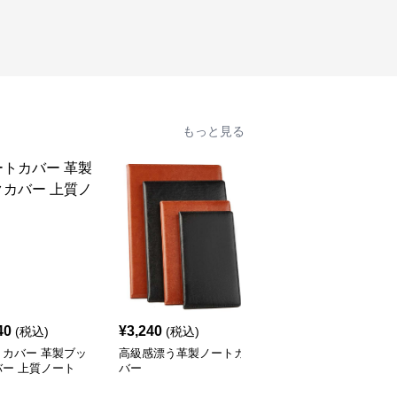
もっと見る
40
¥
3,240
¥
2,500
(税込)
(税込)
(税込)
トカバー 革製ブッ
高級感漂う革製ノートカ
ノートカバー 洗練され
バー 上質ノート
バー
た上質革張りノート