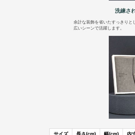
洗練さ
余計な装飾を省いたすっきりと
広いシーンで活躍します。
サイズ
長さ(cm)
幅(cm)
内寸