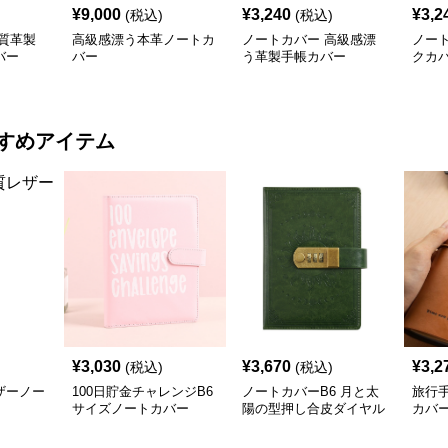
¥
9,000
¥
3,240
¥
3,2
(税込)
(税込)
質革製
高級感漂う本革ノートカ
ノートカバー 高級感漂
ノー
バー
バー
う革製手帳カバー
クカ
すめアイテム
¥
3,030
¥
3,670
¥
3,2
(税込)
(税込)
ザーノー
100日貯金チャレンジB6
ノートカバーB6 月と太
旅行
サイズノートカバー
陽の型押し合皮ダイヤル
カバ
錠付き
PUレ