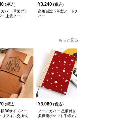
40
¥
3,240
¥
2,500
(税込)
(税込)
(税込)
トカバー 革製ブッ
高級感漂う革製ノートカ
ノートカバー 洗練され
バー 上質ノート
バー
た上質革張りノート
もっと見る
70
¥
3,060
¥
3,460
(税込)
(税込)
(税込)
手帳B6サイズノート
ノートカバー 星柄付き
ノートカバー 本革しお
ー リフィル交換式
多機能ポケット手帳カバ
り付きノートカバー
ザー仕様
ー