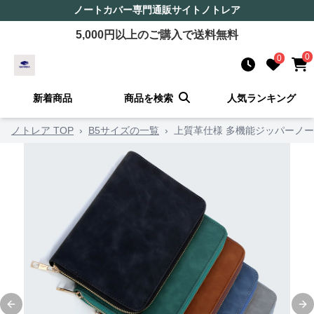
ノートカバー
専門通販サイト
ノトレア
5,000
円以上のご購入で送料無料
0
0
新着商品
商品を検索
人気ランキング
ノトレア TOP
›
B5サイズの一覧
›
上質革仕様 多機能ジッパーノ
Previous slide
Ne