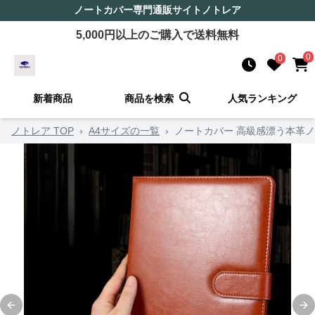
ノートカバー
専門通販サイト
ノトレア
5,000
円以上のご購入で送料無料
0
0
新着商品
商品を検索
人気ランキング
ノトレア TOP
›
A4サイズの一覧
›
ノートカバー 高級感漂う本革
Previous slide
Ne