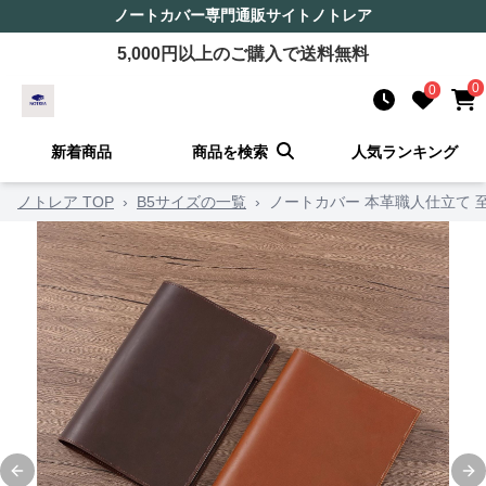
ノートカバー
専門通販サイト
ノトレア
5,000
円以上のご購入で送料無料
0
0
新着商品
商品を検索
人気ランキング
ノトレア TOP
›
B5サイズの一覧
›
ノートカバー 本革職人仕立て 
Previous slide
Ne