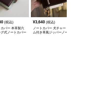
30
¥
3,640
¥
3,370
(税込)
(税込)
(税込)
トカバー 本革製六
ノートカバー 犬チャー
キラキラ透明素材のリン
ング式ノートカバー
ム付き革風ジッパーノー
グバインダー式A7サイ
イズ
トカバー A7
ノートカバー