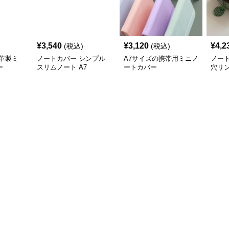
¥
3,540
¥
3,120
¥
4,2
(税込)
(税込)
革製ミ
ノートカバー シンプル
A7サイズの携帯用ミニノ
ノー
ー
スリムノート A7
ートカバー
穴リ
A7サ