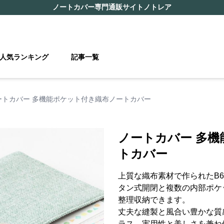
ノートカバー
専門通販サイト
ノトレア
人気ランキング
記事一覧
ートカバー 多機能ポケット付き織布ノートカバー
ノートカバー 多
トカバー
上質な織布素材で作られたB
タン式開閉と複数の内部ポケ
整理収納できます。
丈夫な縫製と風合い豊かな質
ラス。実用性と美しさを兼ね