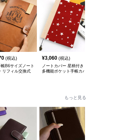
70
¥
3,060
¥
3,460
(税込)
(税込)
(税込)
手帳B6サイズノート
ノートカバー 星柄付き
ノートカバー 本革しお
ー リフィル交換式
多機能ポケット手帳カバ
り付きノートカバー
ザー仕様
ー
もっと見る