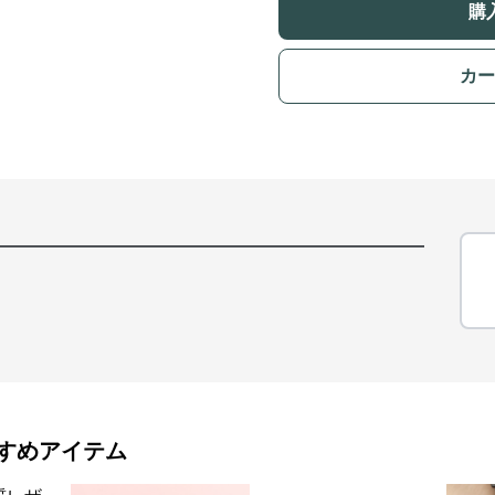
購
カー
すめアイテム