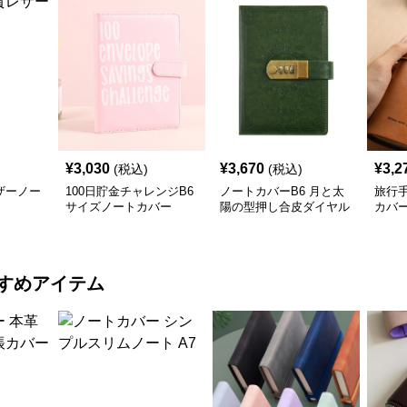
¥
3,030
¥
3,670
¥
3,2
(税込)
(税込)
ザーノー
100日貯金チャレンジB6
ノートカバーB6 月と太
旅行
サイズノートカバー
陽の型押し合皮ダイヤル
カバ
錠付き
PUレ
すめアイテム