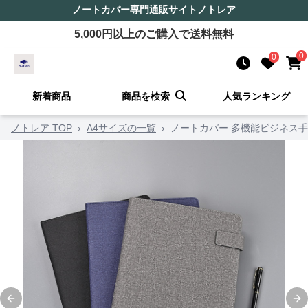
ノートカバー
専門通販サイト
ノトレア
5,000
円以上のご購入で送料無料
0
0
新着商品
商品を検索
人気ランキング
ノトレア TOP
›
A4サイズの一覧
›
ノートカバー 多機能ビジネス手
Previous slide
Ne