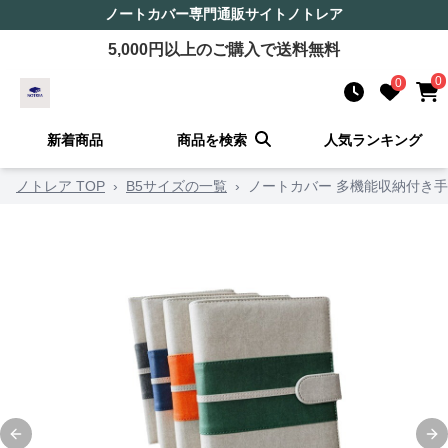
ノートカバー
専門通販サイト
ノトレア
5,000
円以上のご購入で送料無料
0
0
新着商品
商品を検索
人気ランキング
ノトレア TOP
›
B5サイズの一覧
›
ノートカバー 多機能収納付き
Previous slide
Ne