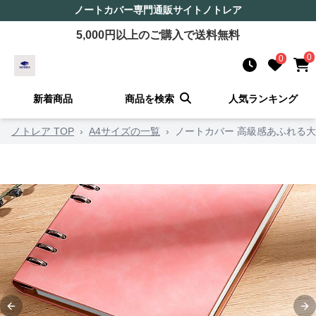
ノートカバー
専門通販サイト
ノトレア
5,000
円以上のご購入で送料無料
0
0
新着商品
商品を検索
人気ランキング
ノトレア TOP
›
A4サイズの一覧
›
ノートカバー 高級感あふれる
Previous slide
Ne