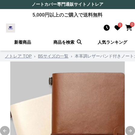
ノートカバー
専門通販サイト
ノトレア
5,000
円以上のご購入で送料無料
0
0
新着商品
商品を検索
人気ランキング
ノトレア TOP
›
B5サイズの一覧
›
本革調レザーバンド付きノート
Previous slide
Ne