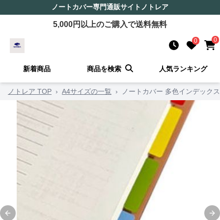
ノートカバー
専門通販サイト
ノトレア
5,000
円以上のご購入で送料無料
0
0
新着商品
商品を検索
人気ランキング
ノトレア TOP
›
A4サイズの一覧
›
ノートカバー 多色インデック
Previous slide
Ne