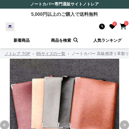
ノートカバー
専門通販サイト
ノトレア
5,000
円以上のご購入で送料無料
0
0
新着商品
商品を検索
人気ランキング
ノトレア TOP
›
B5サイズの一覧
›
ノートカバー 高級感漂う革製
Previous slide
Ne