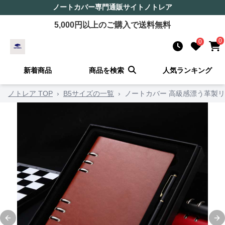
ノートカバー
専門通販サイト
ノトレア
5,000
円以上のご購入で送料無料
0
0
新着商品
商品を検索
人気ランキング
ノトレア TOP
›
B5サイズの一覧
›
ノートカバー 高級感漂う革製
Previous slide
Ne