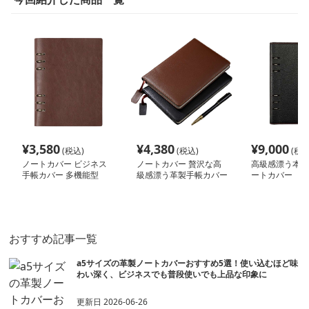
¥
3,580
¥
4,380
¥
9,000
(税込)
(税込)
(税込
ノートカバー ビジネス
ノートカバー 贅沢な高
高級感漂う本革
手帳カバー 多機能型
級感漂う革製手帳カバー
ートカバー
おすすめ記事一覧
a5サイズの革製ノートカバーおすすめ5選！使い込むほど味
わい深く、ビジネスでも普段使いでも上品な印象に
更新日
2026-06-26