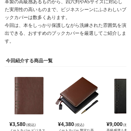
革製の高級感あるものから、四六判やA5サイズに対応し
た実用性の高いものまで、ビジネスシーンにふさわしいブ
ックカバーは数多くあります。
今回は、本をしっかり保護しながら洗練された雰囲気を演
出できる、おすすめのブックカバーを厳選してご紹介しま
す。
今回紹介する商品一覧
¥
3,580
¥
4,380
¥
9,000
(税込)
(税込)
(税込
ノートカバー ビジネス
ノートカバー 贅沢な高
高級感漂う本革