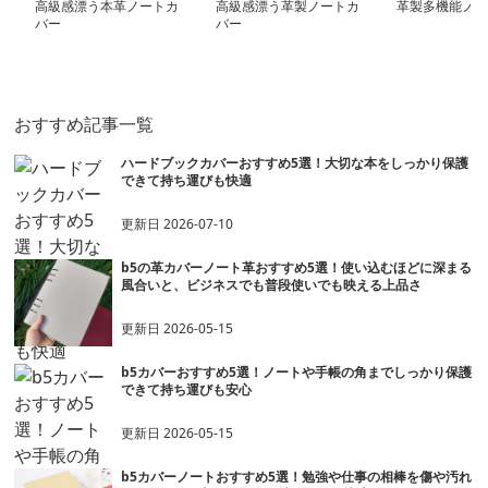
高級感漂う本革ノートカ
高級感漂う革製ノートカ
革製多機能ノー
バー
バー
おすすめ記事一覧
ハードブックカバーおすすめ5選！大切な本をしっかり保護
できて持ち運びも快適
更新日
2026-07-10
b5の革カバーノート革おすすめ5選！使い込むほどに深まる
風合いと、ビジネスでも普段使いでも映える上品さ
更新日
2026-05-15
b5カバーおすすめ5選！ノートや手帳の角までしっかり保護
できて持ち運びも安心
更新日
2026-05-15
b5カバーノートおすすめ5選！勉強や仕事の相棒を傷や汚れ