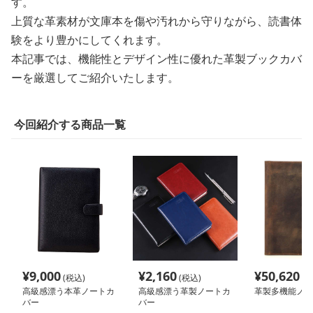
す。
上質な革素材が文庫本を傷や汚れから守りながら、読書体
験をより豊かにしてくれます。
本記事では、機能性とデザイン性に優れた革製ブックカバ
ーを厳選してご紹介いたします。
今回紹介する商品一覧
¥
9,000
¥
2,160
¥
50,620
(税込)
(税込)
(税
高級感漂う本革ノートカ
高級感漂う革製ノートカ
革製多機能ノー
バー
バー