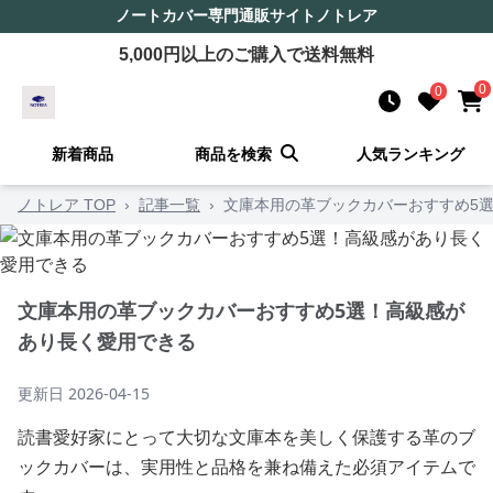
ノートカバー
専門通販サイト
ノトレア
5,000
円以上のご購入で送料無料
0
0
新着商品
商品を検索
人気ランキング
ノトレア TOP
›
記事一覧
›
文庫本用の革ブックカバーおすすめ5
文庫本用の革ブックカバーおすすめ5選！高級感が
あり長く愛用できる
更新日
2026-04-15
読書愛好家にとって大切な文庫本を美しく保護する革のブ
ックカバーは、実用性と品格を兼ね備えた必須アイテムで