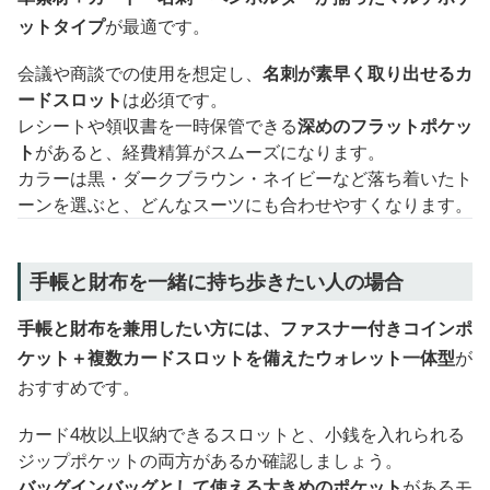
ットタイプ
が最適です。
会議や商談での使用を想定し、
名刺が素早く取り出せるカ
ードスロット
は必須です。
レシートや領収書を一時保管できる
深めのフラットポケッ
ト
があると、経費精算がスムーズになります。
カラーは黒・ダークブラウン・ネイビーなど落ち着いたト
ーンを選ぶと、どんなスーツにも合わせやすくなります。
手帳と財布を一緒に持ち歩きたい人の場合
手帳と財布を兼用したい方には、ファスナー付きコインポ
ケット＋複数カードスロットを備えたウォレット一体型
が
おすすめです。
カード4枚以上収納できるスロットと、小銭を入れられる
ジップポケットの両方があるか確認しましょう。
バッグインバッグとして使える大きめのポケット
があるモ