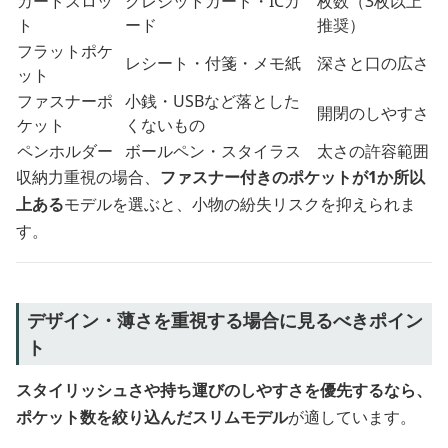
カードスロッ
クレジットカード・ICカ
枚数（3枚以上
ト
ード
推奨）
フラットポケ
レシート・付箋・メモ紙
深さと口の広さ
ット
ファスナーポ
小銭・USBなど落とした
開閉のしやすさ
ケット
くないもの
ペンホルダー
ボールペン・スタイラス
太さの許容範囲
収納力重視の場合、
ファスナー付きのポケットが1か所以
上ある
モデルを選ぶと、小物の紛失リスクを抑えられま
す。
デザイン・薄さを重視する場合に見るべきポイン
ト
スタイリッシュさや持ち運びのしやすさを優先するなら、
ポケット数を絞り込んだスリムモデル
が適しています。