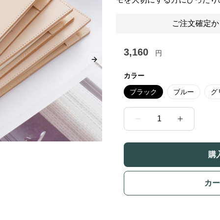
ご注文確定か
3,160
円
Next slide
カラー
ブラック
ブルー
グ
1
購
カー