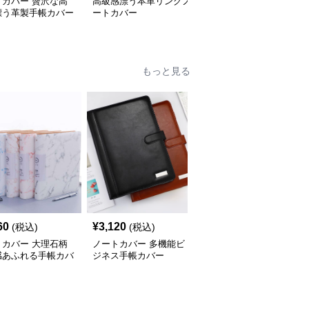
トカバー 贅沢な高
高級感漂う本革リングノ
ノートカバー 上質レザ
漂う革製手帳カバー
ートカバー
ー製リングバインダー手
帳
もっと見る
人
60
¥
3,120
¥
3,500
(税込)
(税込)
(税込)
トカバー 大理石柄
ノートカバー 多機能ビ
ノートカバー 高級感あ
感あふれる手帳カバ
ジネス手帳カバー
ふれる多機能リングバイ
ンダー