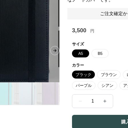
ご注文確定か
3,500
円
サイズ
Next slide
A5
B5
カラー
ブラック
ブラウン
パープル
シアン
ア
1
購