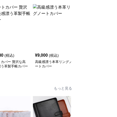
80
¥
9,000
¥
4,420
(税込)
(税込)
(税込)
トカバー 贅沢な高
高級感漂う本革リングノ
ノートカバー 上質レザ
漂う革製手帳カバー
ートカバー
ー製リングバインダー手
帳
もっと見る
人