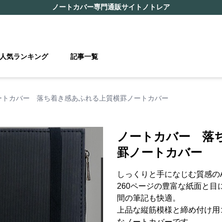
ノートカバー
専門通販サイト
ノトレア
人気ランキング
記事一覧
ートカバー 落ち着き感あふれる上質横罫ノートカバー
ノートカバー 落
罫ノートカバー
しっくりと手になじむ質感の
260ページの豊富な紙面と目
間の筆記も快適。
上品な縦筋模様と締め付け用
なノートカバーです。